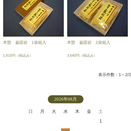
木曽 巌固岩 1袋箱入
木曽 巌固岩 2袋箱入
1,910円
（税込み）
3,640円
（税込み）
表示件数：1～2/2
2026年08月
日
月
火
水
木
金
土
1