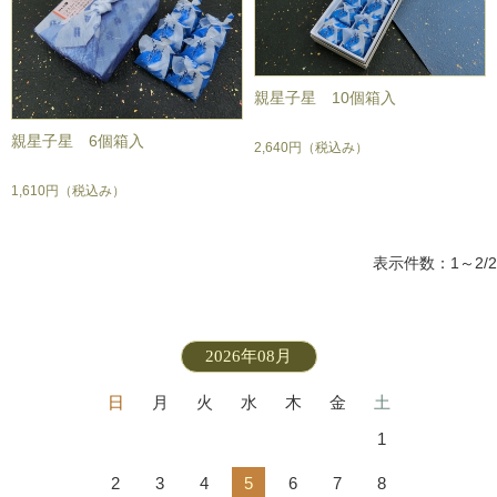
親星子星 10個箱入
親星子星 6個箱入
2,640円
（税込み）
1,610円
（税込み）
表示件数：1～2/2
2026年08月
日
月
火
水
木
金
土
1
2
3
4
5
6
7
8